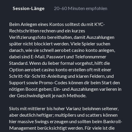
Session-Länge
20–60 Minuten empfohlen
Beim Anlegen eines Kontos solltest du mit KYC-
Rechtschritten rechnen und ein kurzes
Verifizierungsfoto bereithalten, damit Auszahlungen
später nicht blockiert werden. Viele Spieler suchen
danach, wie sie schnell aerobet casino konto anlegen,
dabei sind E-Mail, Passwort und Telefonnummer
Standard. Wenn du lieber formal vorgehst, hilft die
Option aerobet casino konto erstellen oft mit einer
Schritt-für-Schritt-Anleitung und klaren Feldern, und
Support sowie Promo-Codes können dir beim Start den
nötigen Boost geben; Ein- und Auszahlungen variieren in
der Geschwindigkeit je nach Methode.
Slots mit mittlerer bis hoher Varianz belohnen seltener,
aber deutlich heftiger; multipliers und scatters können
hier massive Swings erzeugen und sollten beim Bankroll-
Management berücksichtigt werden. Für viele ist die