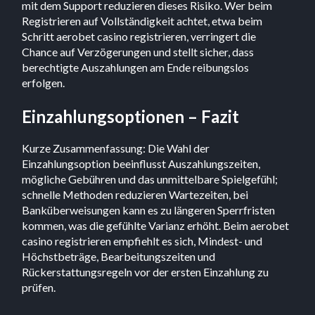
mit dem Support reduzieren dieses Risiko. Wer beim
Registrieren auf Vollständigkeit achtet, etwa beim
Schritt aerobet casino registrieren, verringert die
Chance auf Verzögerungen und stellt sicher, dass
berechtigte Auszahlungen am Ende reibungslos
erfolgen.
Einzahlungsoptionen – Fazit
Kurze Zusammenfassung: Die Wahl der
Einzahlungsoption beeinflusst Auszahlungszeiten,
mögliche Gebühren und das unmittelbare Spielgefühl;
schnelle Methoden reduzieren Wartezeiten, bei
Banküberweisungen kann es zu längeren Sperrfristen
kommen, was die gefühlte Varianz erhöht. Beim aerobet
casino registrieren empfiehlt es sich, Mindest- und
Höchstbeträge, Bearbeitungszeiten und
Rückerstattungsregeln vor der ersten Einzahlung zu
prüfen.