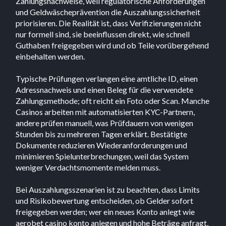
Zahlungsnachweise, weil regulatorische Anforderungen
und Geldwäscheprävention die Auszahlungssicherheit
priorisieren. Die Realität ist, dass Verifizierungen nicht
nur formell sind, sie beeinflussen direkt, wie schnell
Guthaben freigegeben wird und ob Teile vorübergehend
einbehalten werden.
Typische Prüfungen verlangen eine amtliche ID, einen
Adressnachweis und einen Beleg für die verwendete
Zahlungsmethode; oft reicht ein Foto oder Scan. Manche
Casinos arbeiten mit automatisierten KYC-Partnern,
andere prüfen manuell, was Prüfdauern von wenigen
Stunden bis zu mehreren Tagen erklärt. Bestätigte
Dokumente reduzieren Wiederanforderungen und
minimieren Spielunterbrechungen, weil das System
weniger Verdachtsmomente melden muss.
Bei Auszahlungsszenarien ist zu beachten, dass Limits
und Risikobewertung entscheiden, ob Gelder sofort
freigegeben werden; wer ein neues Konto anlegt wie
aerobet casino konto anlegen und hohe Beträge anfragt,