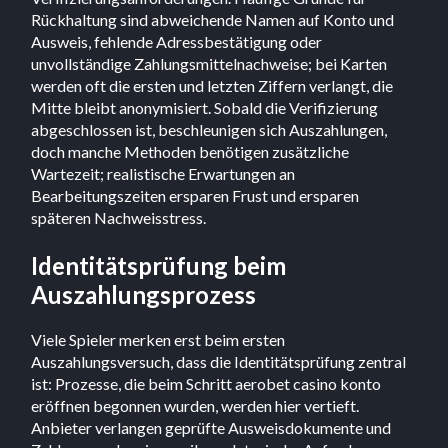
Rückhaltung sind abweichende Namen auf Konto und
Ausweis, fehlende Adressbestätigung oder
unvollständige Zahlungsmittelnachweise; bei Karten
werden oft die ersten und letzten Ziffern verlangt, die
Mitte bleibt anonymisiert. Sobald die Verifizierung
abgeschlossen ist, beschleunigen sich Auszahlungen,
doch manche Methoden benötigen zusätzliche
Wartezeit; realistische Erwartungen an
Bearbeitungszeiten ersparen Frust und ersparen
späteren Nachweisstress.
Identitätsprüfung beim
Auszahlungsprozess
Viele Spieler merken erst beim ersten
Auszahlungsversuch, dass die Identitätsprüfung zentral
ist: Prozesse, die beim Schritt aerobet casino konto
eröffnen begonnen wurden, werden hier vertieft.
Anbieter verlangen geprüfte Ausweisdokumente und