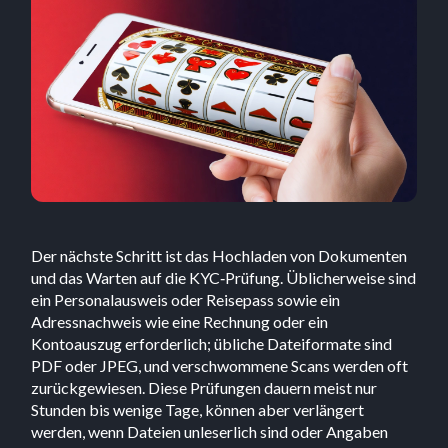
Der nächste Schritt ist das Hochladen von Dokumenten
und das Warten auf die KYC‑Prüfung. Üblicherweise sind
ein Personalausweis oder Reisepass sowie ein
Adressnachweis wie eine Rechnung oder ein
Kontoauszug erforderlich; übliche Dateiformate sind
PDF oder JPEG, und verschwommene Scans werden oft
zurückgewiesen. Diese Prüfungen dauern meist nur
Stunden bis wenige Tage, können aber verlängert
werden, wenn Dateien unleserlich sind oder Angaben