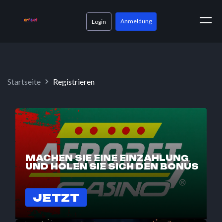
Anmeldung
Login
Startseite
Registrieren
MACHEN SIE EINE EINZAHLUNG
UND HOLEN SIE SICH DEN BONUS
JETZT