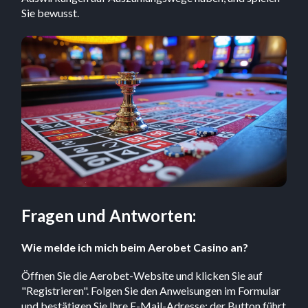
Sie bewusst.
Fragen und Antworten:
Wie melde ich mich beim Aerobet Casino an?
Öffnen Sie die Aerobet-Website und klicken Sie auf
"Registrieren". Folgen Sie den Anweisungen im Formular
und bestätigen Sie Ihre E-Mail-Adresse; der Button führt