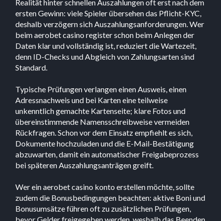
Realität hinter schnellen Auszahlungen oft erst nach dem
ersten Gewinn: viele Spieler übersehen das Pflicht-KYC,
deshalb verzögern sich Auszahlungsanforderungen. Wer
beim aerobet casino register schon beim Anlegen der
Daten klar und vollständig ist, reduziert die Wartezeit,
denn ID-Checks und Abgleich von Zahlungsarten sind
Standard.
Typische Prüfungen verlangen einen Ausweis, einen
Adressnachweis und bei Karten eine teilweise
unkenntlich gemachte Kartenseite; klare Fotos und
übereinstimmende Namensschreibweise vermeiden
Rückfragen. Schon vor dem Einsatz empfiehlt es sich,
Dokumente hochzuladen und die E-Mail-Bestätigung
abzuwarten, damit ein automatischer Freigabeprozess
bei späteren Auszahlungsanträgen greift.
Wer ein aerobet casino konto erstellen möchte, sollte
zudem die Bonusbedingungen beachten: aktive Boni und
Bonusumsätze führen oft zu zusätzlichen Prüfungen,
bevor Gelder freigegeben werden, weshalb das Beenden