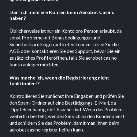
Darf ich mehrere Konten beim Aerobet Casino
haben?
Üblicherweise ist nur ein Konto pro Person erlaubt, da
sonst Probleme mit Bonusbedingungen und
Sicherheitsprüfungen auftreten können. Lesen Sie die
AGB oder kontaktieren Sie den Support, bevor Sie ein
zusätzliches Profil eröffnen, falls Sie aerobet casino
konto anlegen möchten.
Was mache ich, wenn die Registrierung nicht
funktioniert?
Kontrollieren Sie zunächst Ihre Eingaben und prüfen Sie
den Spam-Ordner auf eine Bestätigungs-E-Mail, da
Tippfehler häufig die Ursache sind. Wenn das Problem
weiterhin besteht, wenden Sie sich an den Kundendienst
und schildern Sie das Problem, damit man Ihnen beim
aerobet casino register helfen kann.