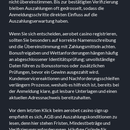
nicht übereinstimmen. Bis zur bestätigten Verifizierung
bleiben Auszahlungen oft gedrosselt, sodass die
Anmeldungsschritte direkten Einfluss auf die
Auszahlungserwartung haben.
Wenn Sie sich entscheiden, aerobet casino registrieren,
sollten Sie besonders auf korrekte Namensschreibung
und die Übereinstimmung mit Zahlungsmitteln achten.
Bonusfreigaben und Wettanforderungen hängen häufig
an abgeschlossener Identitätsprüfung; unvollständige
Daten führen zu Bonusstornos oder zusätzlichen
Prüfungen, bevor ein Gewinn ausgezahlt wird.
Kundenservicereaktionen und Nachforderungsschleifen
verlängern Prozesse, weshalb es hilfreich ist, bereits bei
der Anmeldung klare, gut lesbare Unterlagen und einen
aktuellen Adressnachweis bereitzuhalten.
Vor dem letzten Klick beim aerobet casino sign up
empfiehlt es sich, AGB und Auszahlungskonditionen zu
lesen, denn hier stehen Fristen, Mindestbeträge und
Verifizierungsanforderungen. Häufige Gründe für